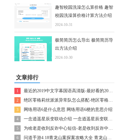
趣智校园洗澡怎么算价格 趣智
校园洗澡算价格计算方法介绍
2024-10-31
极简简历怎么导出 极简简历导
出方法介绍
2024-10-30
文章排行
最近的2019中文字幕国语高清版-最好看的2019国语字幕电影
1
绝区零格莉丝派派异常队怎么搭配-绝区零格莉丝派派异常队搭配详解
2
网络用语6是什么意思 网络用语6梗的意思介绍
3
一念逍遥星辰变联动介绍 一念逍遥星辰变联动内容预告
4
为啥老是收到反诈中心短信-老是收到反诈中心短信是什么原因呢
5
问道手游4.18青龙山案探案攻略大全 青龙山案探案任务完成步骤攻略
6