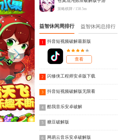
苍翼混沌效应破解版手游
策略棋牌 / 158.5m
益智休闲周排行
益智休闲总排行
抖音短视频破解最新版
1
查看
闪修侠工程师安卓版下载
2
抖音短视频破解版无限看
3
酷我音乐安卓破解
4
糖豆破解版
5
网易云音乐安卓破解版
6