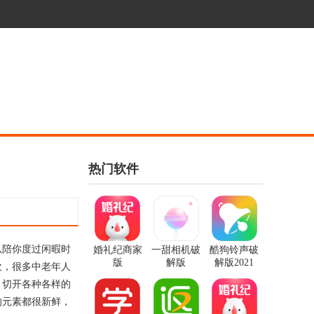
热门软件
以陪你度过闲暇时
婚礼纪商家
一甜相机破
酷狗铃声破
版
解版
解版2021
欢，很多中老年人
，切开各种各样的
的元素都很新鲜，