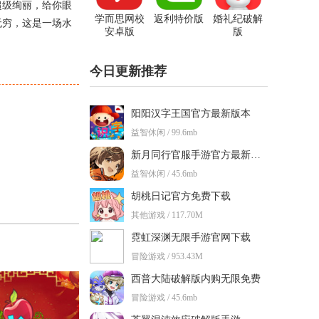
超级绚丽，给你眼
学而思网校
返利特价版
婚礼纪破解
无穷，这是一场水
安卓版
版
今日更新推荐
阳阳汉字王国官方最新版本
益智休闲 / 99.6mb
新月同行官服手游官方最新版本
益智休闲 / 45.6mb
胡桃日记官方免费下载
其他游戏 / 117.70M
霓虹深渊无限手游官网下载
冒险游戏 / 953.43M
西普大陆破解版内购无限免费
冒险游戏 / 45.6mb