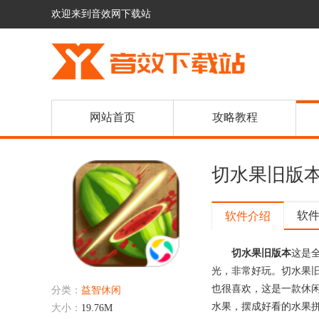
欢迎来到音效网下载站
网站首页
攻略教程
切水果旧版
软
软件介绍
切水果旧版本
这是
光，非常好玩。切水果
也很喜欢，这是一款休
分类：
益智休闲
水果，摆成好看的水果
大小：
19.76M