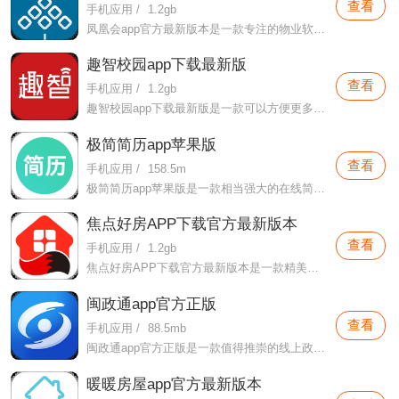
查看
手机应用
/
1.2gb
凤凰会app官方最新版本是一款专注的物业软件，这款软件专门针对碧桂园用户们打造的，用户们可以在这款软件这里进行各种物业服务，像是各种园林门禁的制作，各种物业功能的查询等。
趣智校园app下载最新版
查看
手机应用
/
1.2gb
趣智校园app下载最新版是一款可以方便更多用户们在这里完成自己校园生活的辅助软件，本软件这里可以为用户们提供更加丰富的水资源用水查询软件，更好的帮助用户们在本软件这里享受属于自己的用水情况。
极简简历app苹果版
查看
手机应用
/
158.5m
极简简历app苹果版是一款相当强大的在线简历制作软件，用户们在这款软件这里可以制作出属于自己的简历，并且利用这些简历在网络世界中寻求出属于自己的一份工作。
焦点好房APP下载官方最新版本
查看
手机应用
/
1.2gb
焦点好房APP下载官方最新版本是一款精美专业的购房软件，市面上的开发商都会在本软件中合理上架自己所开发的房产，旨在更好的为自己所开发的商品进行销售。
闽政通app官方正版
查看
手机应用
/
88.5mb
闽政通app官方正版是一款值得推崇的线上政务办理大厅，在本软件这里可以很好的享受本软件所提供的各种在线办理业务的方法，极大的帮助了用户们在这款软件这里享受的各种政务问题。
暖暖房屋app官方最新版本