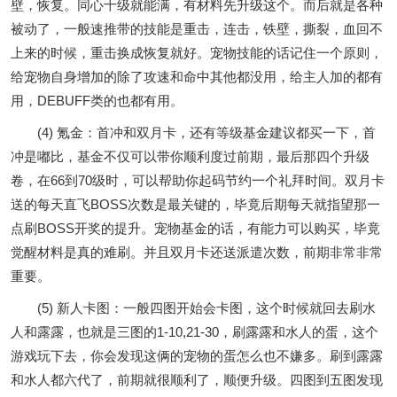
壁，恢复。同心十级就能满，有材料先升级这个。而后就是各种
被动了，一般速推带的技能是重击，连击，铁壁，撕裂，血回不
上来的时候，重击换成恢复就好。宠物技能的话记住一个原则，
给宠物自身增加的除了攻速和命中其他都没用，给主人加的都有
用，DEBUFF类的也都有用。
(4) 氪金：首冲和双月卡，还有等级基金建议都买一下，首
冲是嘟比，基金不仅可以带你顺利度过前期，最后那四个升级
卷，在66到70级时，可以帮助你起码节约一个礼拜时间。双月卡
送的每天直飞BOSS次数是最关键的，毕竟后期每天就指望那一
点刷BOSS开奖的提升。宠物基金的话，有能力可以购买，毕竟
觉醒材料是真的难刷。并且双月卡还送派遣次数，前期非常非常
重要。
(5) 新人卡图：一般四图开始会卡图，这个时候就回去刷水
人和露露，也就是三图的1-10,21-30，刷露露和水人的蛋，这个
游戏玩下去，你会发现这俩的宠物的蛋怎么也不嫌多。刷到露露
和水人都六代了，前期就很顺利了，顺便升级。四图到五图发现