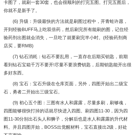
卡图了，就刷一套30套，也会很顺利的打完五图。打完五图后，
你就不是新手了。
(6) 升级：升级最快的方法就是刷图过程中，开青蛙许愿，
开到经验BUFF马上吃双倍药，然后刷完所有能刷的图，记住经
验药剂出图就会消失，一旦吃了就要刷完半小时。(经验药剂商
店买，要RMB)
(7) 钻石消耗：钻石不要乱用，一直存在后期买钥匙，前期
看到钻石宝箱千万不要开!尽量不要浪费钥匙，后期钥匙能开出很
多好东西。
(8) 宝石：宝石升级在仓库页面，另外，四图开始出二级宝
石，勇者二开始出三级宝石。
(9) 初心五个图：三图有水人和露露，尽量多刷，刷够魂，
四图能够很快打掉的话就尽快进入四图。刷四图11-30，因为四
图11-30分别出石头人和狮子，分解后也是水人和露露的升代材
料。并且四图开始，BOSS出觉醒材料，宝石直接出2级，好处