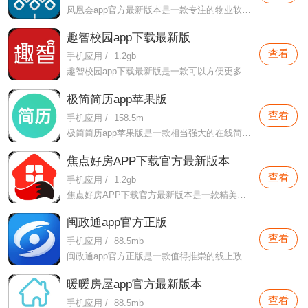
凤凰会app官方最新版本是一款专注的物业软件，这款软件专门针对碧桂园用户们打造的，用户们可以在这款软件这里进行各种物业服务，像是各种园林门禁的制作，各种物业功能的查询等。
趣智校园app下载最新版
查看
手机应用
/
1.2gb
趣智校园app下载最新版是一款可以方便更多用户们在这里完成自己校园生活的辅助软件，本软件这里可以为用户们提供更加丰富的水资源用水查询软件，更好的帮助用户们在本软件这里享受属于自己的用水情况。
极简简历app苹果版
查看
手机应用
/
158.5m
极简简历app苹果版是一款相当强大的在线简历制作软件，用户们在这款软件这里可以制作出属于自己的简历，并且利用这些简历在网络世界中寻求出属于自己的一份工作。
焦点好房APP下载官方最新版本
查看
手机应用
/
1.2gb
焦点好房APP下载官方最新版本是一款精美专业的购房软件，市面上的开发商都会在本软件中合理上架自己所开发的房产，旨在更好的为自己所开发的商品进行销售。
闽政通app官方正版
查看
手机应用
/
88.5mb
闽政通app官方正版是一款值得推崇的线上政务办理大厅，在本软件这里可以很好的享受本软件所提供的各种在线办理业务的方法，极大的帮助了用户们在这款软件这里享受的各种政务问题。
暖暖房屋app官方最新版本
查看
手机应用
/
88.5mb